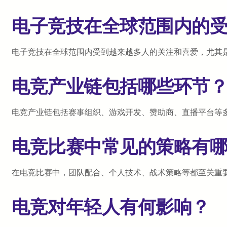
电子竞技在全球范围内的
电子竞技在全球范围内受到越来越多人的关注和喜爱，尤其
电竞产业链包括哪些环节
电竞产业链包括赛事组织、游戏开发、赞助商、直播平台等
电竞比赛中常见的策略有
在电竞比赛中，团队配合、个人技术、战术策略等都至关重
电竞对年轻人有何影响？