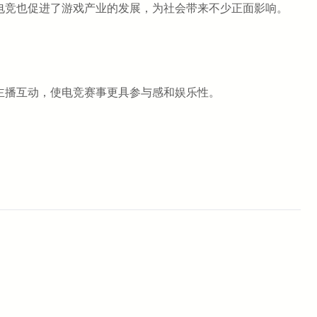
电竞也促进了游戏产业的发展，为社会带来不少正面影响。
主播互动，使电竞赛事更具参与感和娱乐性。