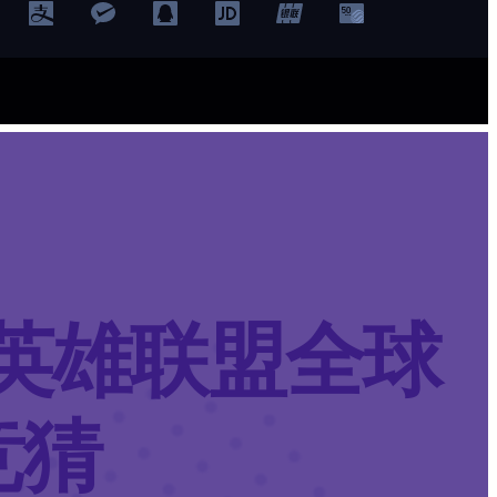
4英雄联盟全球
竞猜