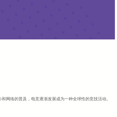
步和网络的普及，电竞逐渐发展成为一种全球性的竞技活动。