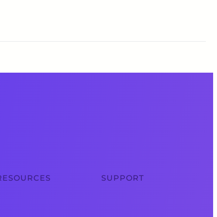
RESOURCES
SUPPORT