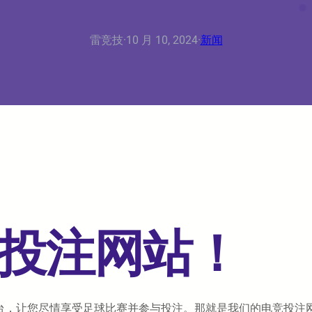
雷竞技
·
10 月 10, 2024
·
新闻
投注网站！
台，让您尽情享受足球比赛并参与投注。那就是我们的电竞投注