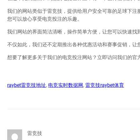
我们的网站类似于雷竞技，提供给用户安全可靠的足球下注
您可以放心享受电竞投注的乐趣。
我们网站的界面简洁清晰，操作简单方便，让您可以快速找
不仅如此，我们还不定期推出各种优惠活动和赛事促销，让
想要了解更多关于我们的电竞投注网站？立即访问我们的官
raybet雷竞技地址
, 
电竞实时数据网
, 
雷竞技raybet体育
雷竞技