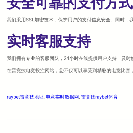
安全可靠的支付方式
我们采用SSL加密技术，保护用户的支付信息安全。同时，
实时客服支持
我们拥有专业的客服团队，24小时在线提供用户支持，及时
在雷竞技电竞投注网站，您不仅可以享受到精彩的电竞比赛
raybet雷竞技地址
, 
电竞实时数据网
, 
雷竞技raybet体育