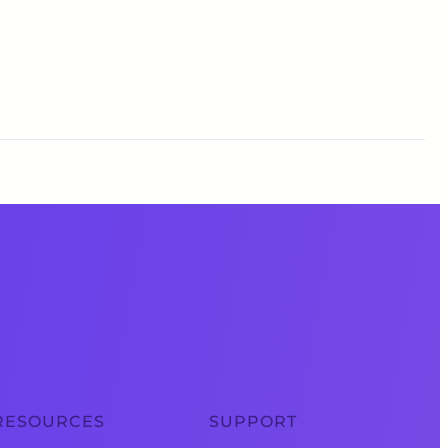
RESOURCES
SUPPORT