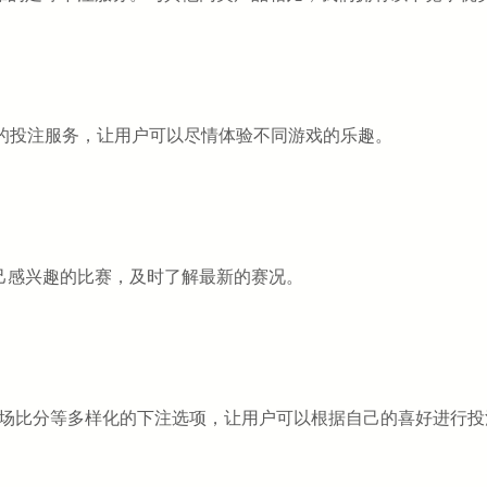
戏的投注服务，让用户可以尽情体验不同游戏的乐趣。
己感兴趣的比赛，及时了解最新的赛况。
全场比分等多样化的下注选项，让用户可以根据自己的喜好进行投