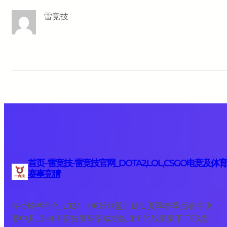
雷竞技
首页–雷竞技-雷竞技官网_DOTA2,LOL,CSGO电竞及体育
赛事竞猜
在今晚举行的 2024 《英雄联盟》LPL 夏季赛季后赛半决
赛中,BLG 电子竞技俱乐部成功以 3:1 的战绩赢下 TES,晋