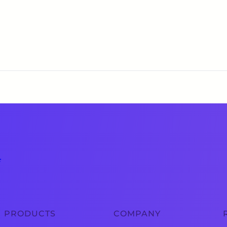
PRODUCTS
COMPANY