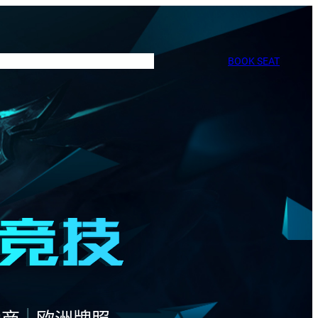
BOOK SEAT