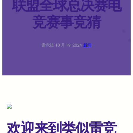
联盟全球总决赛电
竞赛事竞猜
雷竞技
·
10 月 19, 2024
·
新闻
欢迎来到类似雷竞