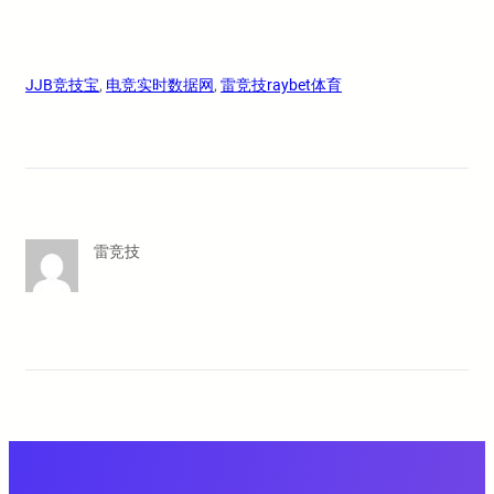
JJB竞技宝
, 
电竞实时数据网
, 
雷竞技raybet体育
雷竞技