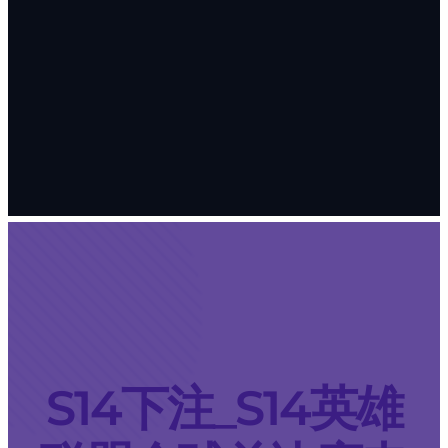
S14下注_S14英雄