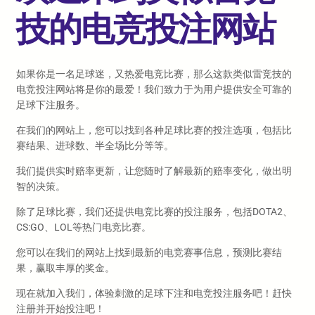
技的电竞投注网站
如果你是一名足球迷，又热爱电竞比赛，那么这款类似雷竞技的
电竞投注网站将是你的最爱！我们致力于为用户提供安全可靠的
足球下注服务。
在我们的网站上，您可以找到各种足球比赛的投注选项，包括比
赛结果、进球数、半全场比分等等。
我们提供实时赔率更新，让您随时了解最新的赔率变化，做出明
智的决策。
除了足球比赛，我们还提供电竞比赛的投注服务，包括DOTA2、
CS:GO、LOL等热门电竞比赛。
您可以在我们的网站上找到最新的电竞赛事信息，预测比赛结
果，赢取丰厚的奖金。
现在就加入我们，体验刺激的足球下注和电竞投注服务吧！赶快
注册并开始投注吧！