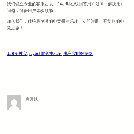
我们设立专业的客服团队，24小时在线回答用户疑问，解决用户
问题，确保用户体验顺畅。
加入我们，体验最刺激的电竞投注乐趣！立即注册，开始您的电
竞之旅！
JJB竞技宝
, 
raybet雷竞技地址
, 
电竞实时数据网
雷竞技