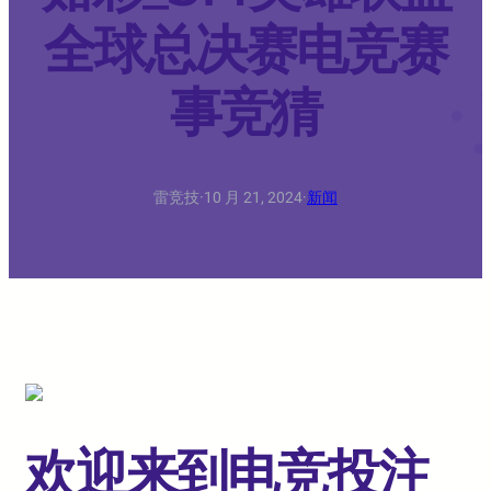
全球总决赛电竞赛
事竞猜
雷竞技
·
10 月 21, 2024
·
新闻
欢迎来到电竞投注