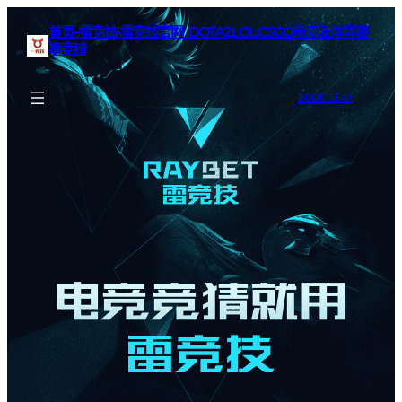
首页–雷竞技-雷竞技官网_DOTA2,LOL,CSGO电竞及体育赛
事竞猜
BOOK SEAT