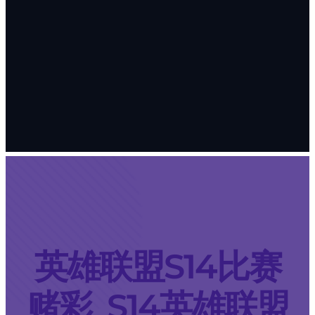
英雄联盟S14比赛
赌彩_S14英雄联盟