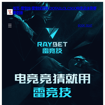
首页–雷竞技-雷竞技官网_DOTA2,LOL,CSGO电竞及体育赛
事竞猜
BOOK SEAT