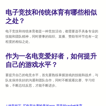
电子竞技和传统体育有哪些相似
之处？
电子竞技和传统体育都是一种竞技活动，都需要选手具备专业的
技能和团队精神，同时赛事的组织、直播、赞助等环节也有一定
程度的相似之处。
作为一名电竞爱好者，如何提升
自己的游戏水平？
要提升自己的电竞水平，首先要熟练掌握游戏的技能和战术，与
队友保持良好的沟通和团队合作，同时不断观看比赛、学习经
验，不断总结反思，才能不断进步。
JJB竞技宝
, 
买电竞比赛输赢的app
, 
雷竞技raybet体育