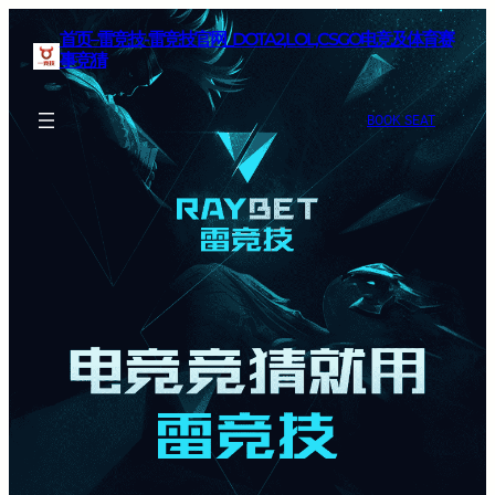
首页–雷竞技-雷竞技官网_DOTA2,LOL,CSGO电竞及体育赛
事竞猜
BOOK SEAT