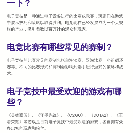
一下？
电子竞技是一种通过电子设备进行的比赛或竞赛，玩家们在游戏
中展示技巧和策略以取得胜利。电竞现在已经发展成为一个大规
模的产业，吸引着数以百万计的观众和玩家。
电竞比赛有哪些常见的赛制？
电子竞技的比赛常见的赛制包括单淘汰赛、双淘汰赛、小组循环
赛等。不同的比赛形式和赛制会影响到选手进行游戏的策略和战
术。
电子竞技中最受欢迎的游戏有哪
些？
《英雄联盟》、《守望先锋》、《CS:GO》、《DOTA2》、《王
者荣耀》等游戏是目前电子竞技中最受欢迎的游戏，各自拥有众
多忠实的玩家和粉丝。