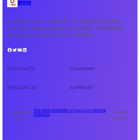
事竞猜
在今晚举行的 2024 《英雄联盟》LPL 夏季赛季后赛半决赛
中,BLG 电子竞技俱乐部成功以 3:1 的战绩赢下 TES,晋级夏季
赛决赛,这是 BLG 队史首次进入 LPL 夏季赛决
Facebook
Twitter
YouTube
LinkedIn
PRODUCTS
COMPANY
RESOURCES
SUPPORT
首页–雷竞技-雷竞技官网_DOTA2,LOL,CSGO电竞及体
Copyright ©
· All rights
育赛事竞猜
2024 ·
reserved