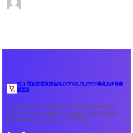
首页–雷竞技-雷竞技官网_DOTA2,LOL,CSGO电竞及体育赛
事竞猜
在今晚举行的 2024 《英雄联盟》LPL 夏季赛季后赛半决赛
中,BLG 电子竞技俱乐部成功以 3:1 的战绩赢下 TES,晋级夏季
赛决赛,这是 BLG 队史首次进入 LPL 夏季赛决