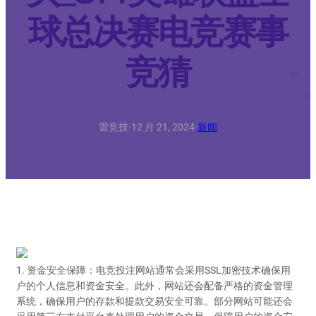
球总决赛电竞赛事
竞猜
雷竞技
·
12 月 21, 2024
·
新闻
1. 资金安全保障：电竞投注网站通常会采用SSL加密技术确保用
户的个人信息和资金安全。此外，网站还会配备严格的资金管理
系统，确保用户的存款和提款交易安全可靠。部分网站可能还会