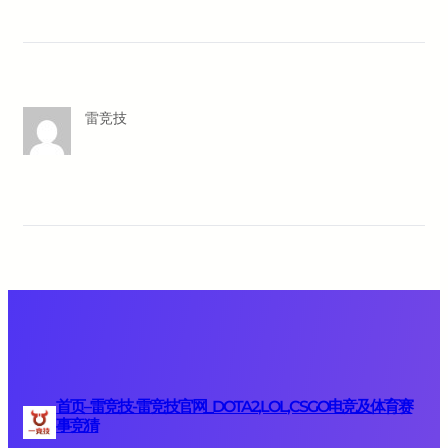
雷竞技
首页–雷竞技-雷竞技官网_DOTA2,LOL,CSGO电竞及体育赛
事竞猜