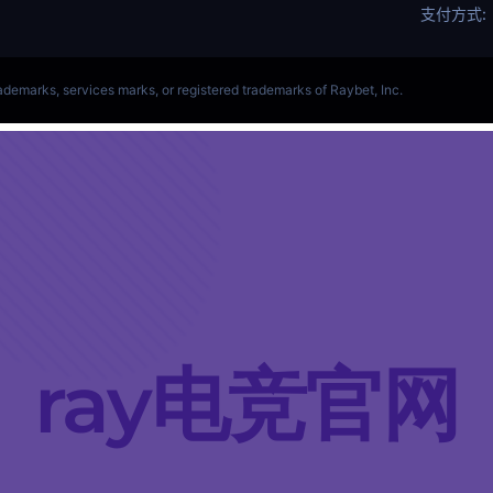
ray电竞官网