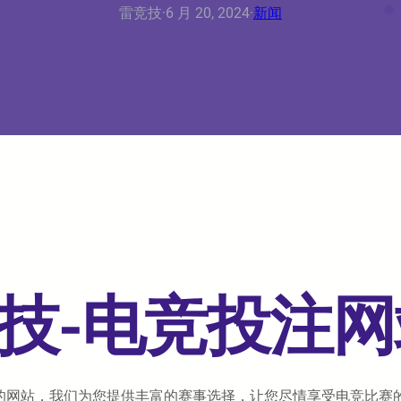
雷竞技
·
6 月 20, 2024
·
新闻
技-电竞投注网
的网站，我们为您提供丰富的赛事选择，让您尽情享受电竞比赛