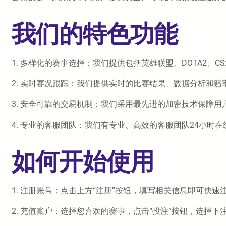
我们的特色功能
1. 多样化的赛事选择：我们提供包括英雄联盟、DOTA2、
2. 实时赛况跟踪：我们提供实时的比赛结果、数据分析和
3. 安全可靠的交易机制：我们采用最先进的加密技术保障
4. 专业的客服团队：我们有专业、高效的客服团队24小
如何开始使用
1. 注册账号：点击上方“注册”按钮，填写相关信息即可快速
2. 充值账户：选择您喜欢的赛事，点击“投注”按钮，选择