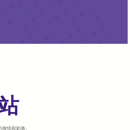
站
的激情和刺激。