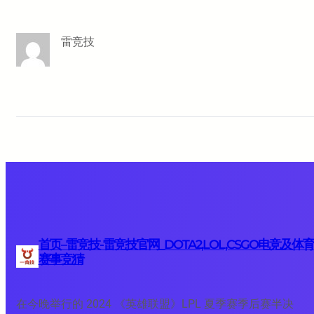
雷竞技
首页–雷竞技-雷竞技官网_DOTA2,LOL,CSGO电竞及体育
赛事竞猜
在今晚举行的 2024 《英雄联盟》LPL 夏季赛季后赛半决