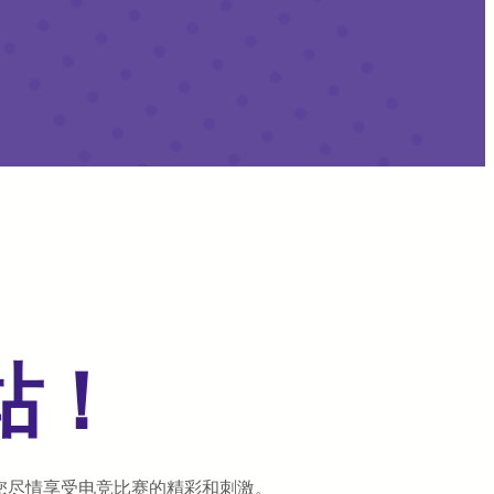
站！
您尽情享受电竞比赛的精彩和刺激。