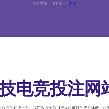
雷竞技
·
6 月 21, 2024
·
新闻
技电竞投注网
注服务的在线平台。我们致力于为用户提供最好的投注体验，让