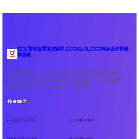
首页–雷竞技-雷竞技官网_DOTA2,LOL,CSGO电竞及体育赛
事竞猜
在今晚举行的 2024 《英雄联盟》LPL 夏季赛季后赛半决赛
中,BLG 电子竞技俱乐部成功以 3:1 的战绩赢下 TES,晋级夏季
赛决赛,这是 BLG 队史首次进入 LPL 夏季赛决
Facebook
Twitter
YouTube
LinkedIn
PRODUCTS
COMPANY
RESOURCES
SUPPORT