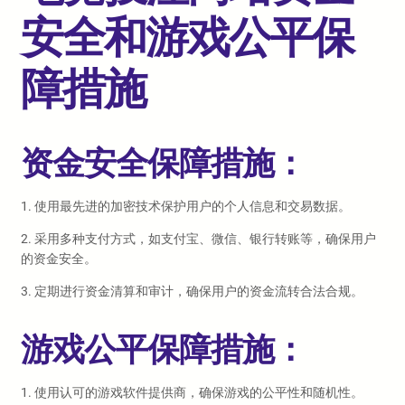
安全和游戏公平保
障措施
资金安全保障措施：
1. 使用最先进的加密技术保护用户的个人信息和交易数据。
2. 采用多种支付方式，如支付宝、微信、银行转账等，确保用户
的资金安全。
3. 定期进行资金清算和审计，确保用户的资金流转合法合规。
游戏公平保障措施：
1. 使用认可的游戏软件提供商，确保游戏的公平性和随机性。