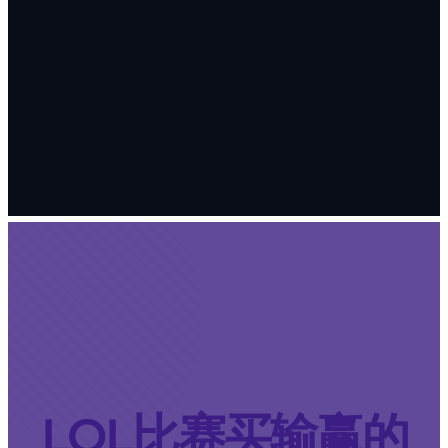
LOL比赛买输赢的