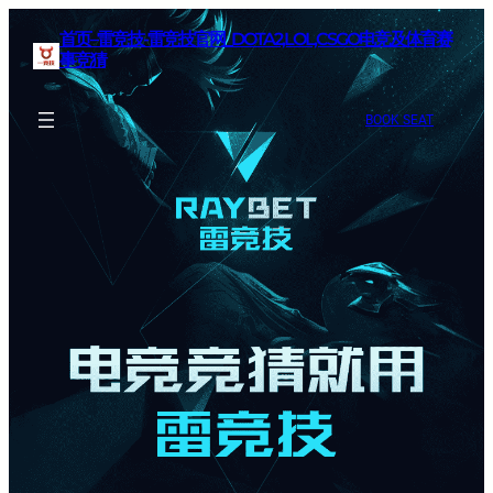
首页–雷竞技-雷竞技官网_DOTA2,LOL,CSGO电竞及体育赛
事竞猜
BOOK SEAT