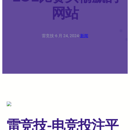
网站
雷竞技
·
6 月 24, 2024
·
新闻
雷竞技-电竞投注平