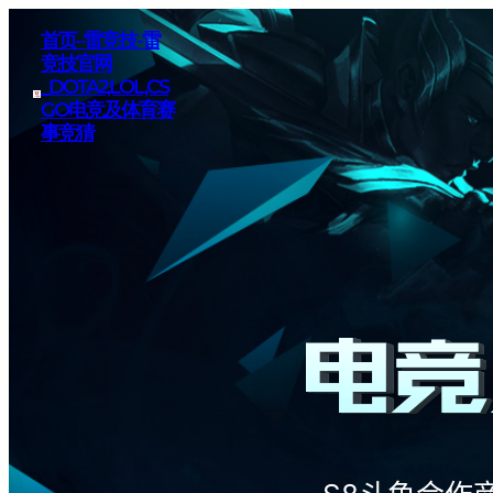
首页–雷竞技-雷
竞技官网
_DOTA2,LOL,CS
GO电竞及体育赛
事竞猜