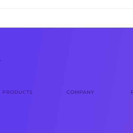
PRODUCTS
COMPANY