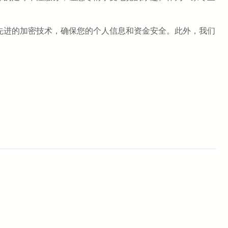
先进的加密技术，确保您的个人信息和资金安全。此外，我们