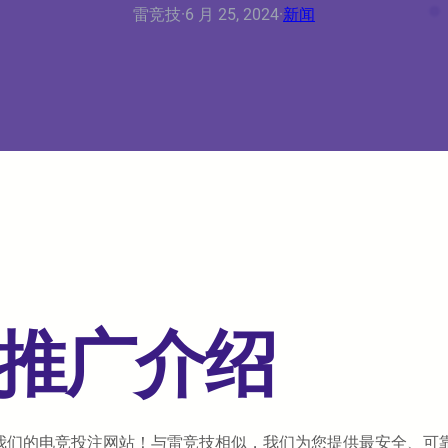
雷竞技
·
6 月 25, 2024
·
新闻
推广介绍
我们的电竞投注网站！与雷竞技相似，我们为您提供最安全、可