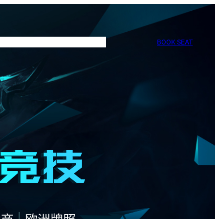
BOOK SEAT