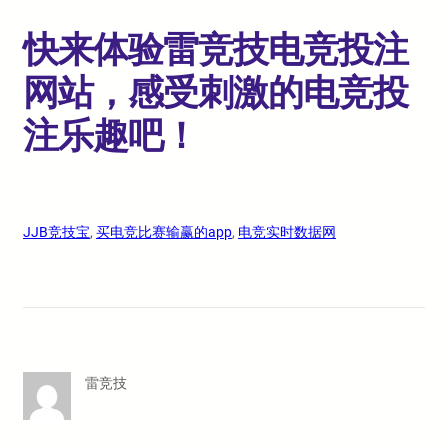
快来体验雷竞技电竞投注
网站，感受刺激的电竞投
注乐趣吧！
JJB竞技宝
, 
买电竞比赛输赢的app
, 
电竞实时数据网
雷竞技