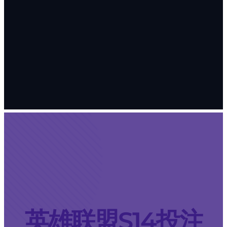
英雄联盟S14投注