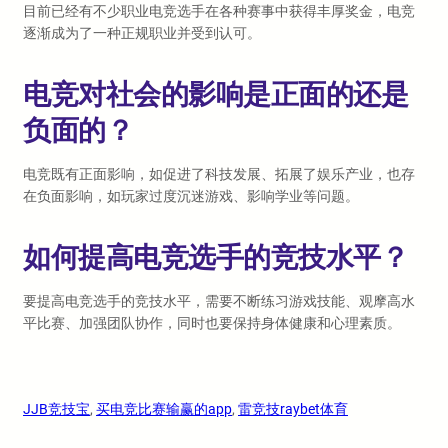
目前已经有不少职业电竞选手在各种赛事中获得丰厚奖金，电竞
逐渐成为了一种正规职业并受到认可。
电竞对社会的影响是正面的还是
负面的？
电竞既有正面影响，如促进了科技发展、拓展了娱乐产业，也存
在负面影响，如玩家过度沉迷游戏、影响学业等问题。
如何提高电竞选手的竞技水平？
要提高电竞选手的竞技水平，需要不断练习游戏技能、观摩高水
平比赛、加强团队协作，同时也要保持身体健康和心理素质。
JJB竞技宝
, 
买电竞比赛输赢的app
, 
雷竞技raybet体育