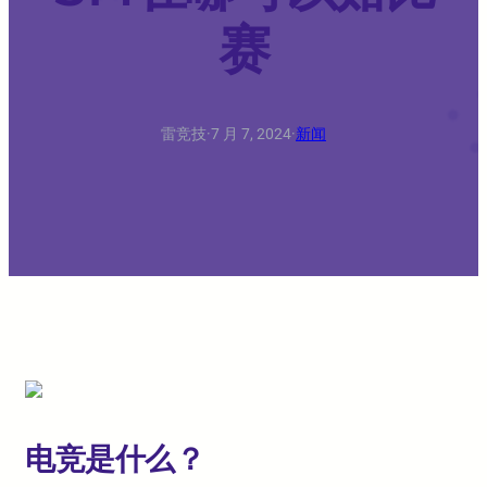
赛
雷竞技
·
7 月 7, 2024
·
新闻
电竞是什么？