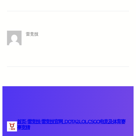
雷竞技
首页–雷竞技-雷竞技官网_DOTA2,LOL,CSGO电竞及体育赛
事竞猜