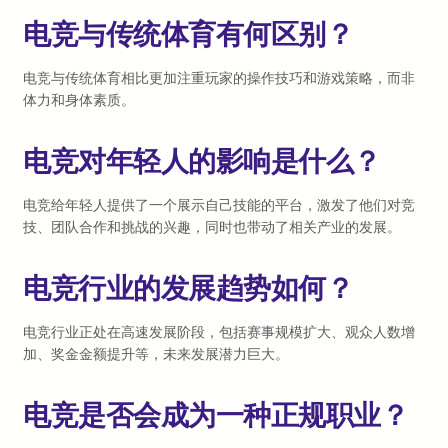
电竞与传统体育有何区别？
电竞与传统体育相比更加注重玩家的操作技巧和游戏策略，而非
体力和身体素质。
电竞对年轻人的影响是什么？
电竞给年轻人提供了一个展示自己技能的平台，激发了他们对竞
技、团队合作和挑战的兴趣，同时也带动了相关产业的发展。
电竞行业的发展趋势如何？
电竞行业正处在高速发展阶段，包括赛事规模扩大、观众人数增
加、奖金金额提升等，未来发展潜力巨大。
电竞是否会成为一种正规职业？