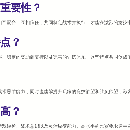
何重要性？
相互配合、互相信任，共同制定战术并执行，才能在激烈的竞技
特点？
容、稳定的赞助商支持以及完善的训练体系。这些特点共同促成
？
战术思维能力，同时也能够提升玩家的竞技欲望和胜负欲望，激
多高？
游戏经验、战术意识以及灵活应变能力。高水平的比赛要求选手