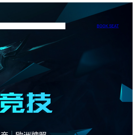
BOOK SEAT