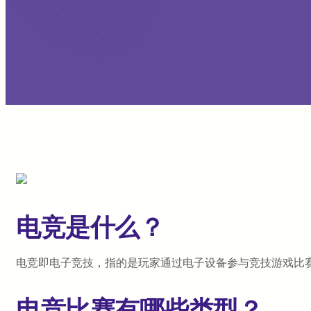
电竞是什么？
电竞即电子竞技，指的是玩家通过电子设备参与竞技游戏比
电竞比赛有哪些类型？