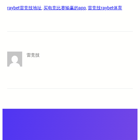
raybet雷竞技地址
, 
买电竞比赛输赢的app
, 
雷竞技raybet体育
雷竞技