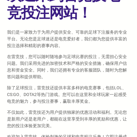
竞投注网站！
我们是一家致力于为用户提供安全、可靠的足球下注服务的专业
平台。无论您是足球迷还是电竞爱好者，我们都为您提供丰富的
投注选择和精彩的赛事内容。
在雷竞技，您可以随时随地参与足球比赛的投注，无需担心安全
问题。我们采用先进的加密技术和严格的安全措施，确保用户信
息和资金安全。同时，我们还拥有专业的客服团队，随时为您解
答问题和提供帮助。
除了足球投注，雷竞技还提供丰富多样的电竞赛事，包括LOL、
CS:GO、DOTA2等热门游戏。您可以在这里和全球玩家一起感受
电竞的魅力，参与投注赛事，赢取丰厚奖金。
不仅如此，雷竞技还为用户提供独家的优惠活动和福利。无论您
是新用户还是老用户，都能在这里享受到丰厚的奖励和优惠，让
您的投注体验更加完美。
欢迎加入雷竞技，体验刺激的足球和电竞投注乐趣！立即注册成