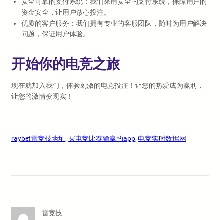
安全可靠的支付系统：我们采用安全的支付系统，保障用户的
资金安全，让用户放心投注。
优质的客户服务：我们拥有专业的客服团队，随时为用户解决
问题，保证用户体验。
开始你的电竞之旅
现在就加入我们，体验刺激的电竞投注！让您的热爱成为赢利，
让您的激情变现实！
raybet雷竞技地址
, 
买电竞比赛输赢的app
, 
电竞实时数据网
雷竞技