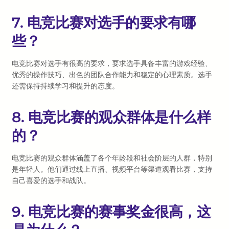
7. 电竞比赛对选手的要求有哪
些？
电竞比赛对选手有很高的要求，要求选手具备丰富的游戏经验、
优秀的操作技巧、出色的团队合作能力和稳定的心理素质。选手
还需保持持续学习和提升的态度。
8. 电竞比赛的观众群体是什么样
的？
电竞比赛的观众群体涵盖了各个年龄段和社会阶层的人群，特别
是年轻人。他们通过线上直播、视频平台等渠道观看比赛，支持
自己喜爱的选手和战队。
9. 电竞比赛的赛事奖金很高，这