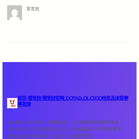
雷竞技
首页–雷竞技-雷竞技官网_DOTA2,LOL,CSGO电竞及体育赛
事竞猜
在今晚举行的 2024 《英雄联盟》LPL 夏季赛季后赛半决赛
中,BLG 电子竞技俱乐部成功以 3:1 的战绩赢下 TES,晋级夏季
赛决赛,这是 BLG 队史首次进入 LPL 夏季赛决