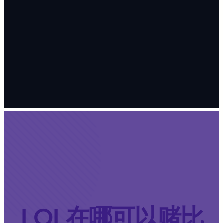
LOL在哪可以赌比