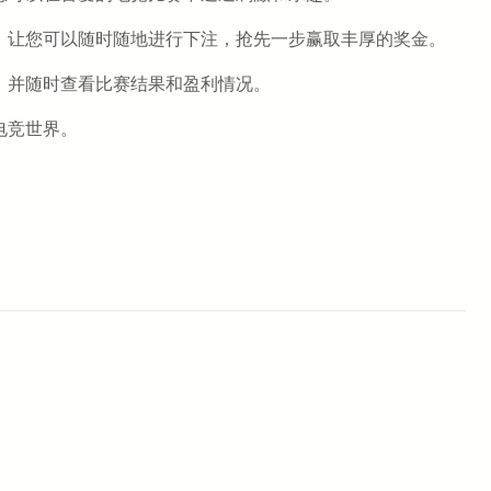
，让您可以随时随地进行下注，抢先一步赢取丰厚的奖金。
，并随时查看比赛结果和盈利情况。
电竞世界。