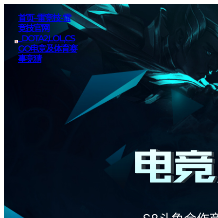
首页–雷竞技-雷
竞技官网
_DOTA2,LOL,CS
GO电竞及体育赛
事竞猜