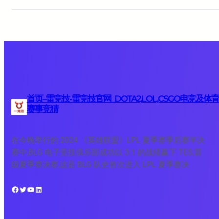
首页–雷竞技-雷竞技官网_DOTA2,LOL,CSGO电竞及体育
赛事竞猜
在今晚举行的 2024 《英雄联盟》LPL 夏季赛季后赛半决
赛中,BLG 电子竞技俱乐部成功以 3:1 的战绩赢下 TES,晋
级夏季赛决赛,这是 BLG 队史首次进入 LPL 夏季赛决
Facebook
Twitter
YouTube
LinkedIn