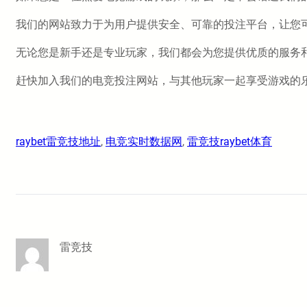
我们的网站致力于为用户提供安全、可靠的投注平台，让您
无论您是新手还是专业玩家，我们都会为您提供优质的服务
赶快加入我们的电竞投注网站，与其他玩家一起享受游戏的
raybet雷竞技地址
, 
电竞实时数据网
, 
雷竞技raybet体育
雷竞技