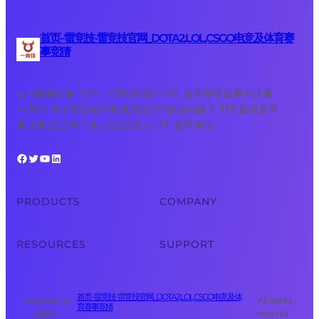
首页–雷竞技-雷竞技官网_DOTA2,LOL,CSGO电竞及体育赛
事竞猜
在今晚举行的 2024 《英雄联盟》LPL 夏季赛季后赛半决赛
中,BLG 电子竞技俱乐部成功以 3:1 的战绩赢下 TES,晋级夏季
赛决赛,这是 BLG 队史首次进入 LPL 夏季赛决
Facebook
Twitter
YouTube
LinkedIn
PRODUCTS
COMPANY
RESOURCES
SUPPORT
首页–雷竞技-雷竞技官网_DOTA2,LOL,CSGO电竞及体
Copyright ©
· All rights
育赛事竞猜
2024 ·
reserved