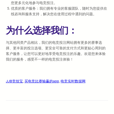
您更多元化地参与电竞投注。
优质的客户服务：我们拥有专业的客服团队，随时为您提供在
线咨询和服务支持，解决您在使用过程中遇到的问题。
为什么选择我们：
与其他同类产品相比，我们的电竞投注网站拥有更多的赛事选
择、更丰富的投注选项、更安全可靠的支付方式和更贴心周到的
客户服务，让您可以更好地享受电竞投注的乐趣。欢迎您来体验
我们的服务，感受不一样的电竞投注体验！
JJB竞技宝
, 
买电竞比赛输赢的app
, 
电竞实时数据网