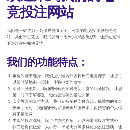
竞投注网站
我们是一家致力于为用户提供安全、可靠的电竞投注服务的网
站，类似于雷竞技，我们拥有一系列的功能和优势，让您在足球
下注过程中畅快无忧。
我们的功能特点：
丰富的赛事选择：我们提供国内外各种热门电竞赛事，让您可
以随时随地参与投注，体验电竞的激情。
实时比分更新：我们的网站会实时更新比赛的比分情况，让您
第一时间了解赛况，做出更准确的投注决策。
安全可靠的支付方式：我们支持多种支付方式，保障您的资金
安全；同时，我们的网站采用安全加密技术，保护您的个人信
息不被泄露。
丰富的投注选项：除了传统的胜负、让球等常见投注方式外，
我们还提供让分、大小分、半场比分等多样化的投注选项，让