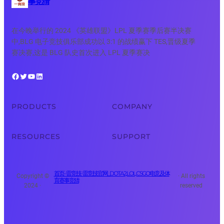
事竞猜
在今晚举行的 2024 《英雄联盟》LPL 夏季赛季后赛半决赛
中,BLG 电子竞技俱乐部成功以 3:1 的战绩赢下 TES,晋级夏季
赛决赛,这是 BLG 队史首次进入 LPL 夏季赛决
Facebook
Twitter
YouTube
LinkedIn
PRODUCTS
COMPANY
RESOURCES
SUPPORT
首页–雷竞技-雷竞技官网_DOTA2,LOL,CSGO电竞及体
Copyright ©
· All rights
育赛事竞猜
2024 ·
reserved