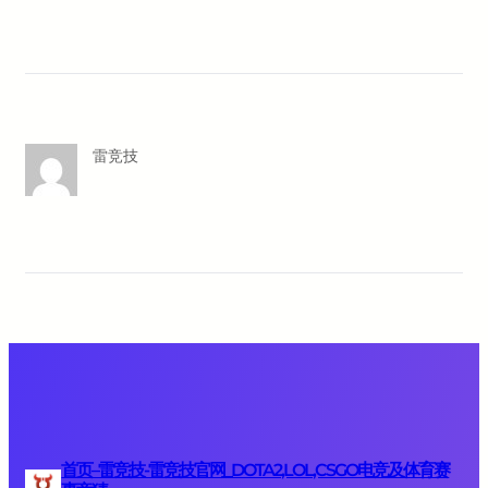
雷竞技
首页–雷竞技-雷竞技官网_DOTA2,LOL,CSGO电竞及体育赛