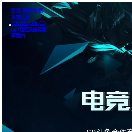
首页–雷竞技-雷
竞技官网
_DOTA2,LOL,CS
GO电竞及体育赛
事竞猜