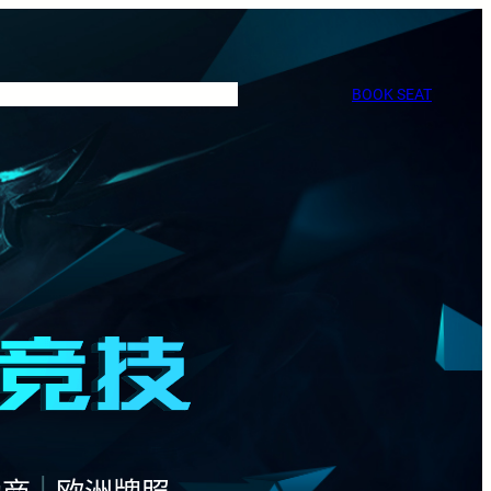
BOOK SEAT