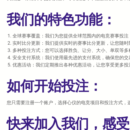
我们的特色功能：
全球赛事覆盖：我们为您提供全球范围内的电竞赛事投注，包
实时比分更新：我们提供实时的赛事比分更新，让您随时
多种投注方式：您可以选择胜负、让分、大小、单双等多
安全支付系统：我们使用最先进的支付系统，确保您的交
优惠活动：我们定期推出各种优惠活动，让您享受更多投
如何开始投注：
您只需要注册一个账户，选择心仪的电竞项目和投注方式，
快来加入我们，感受