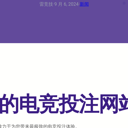
雷竞技
·
9 月 6, 2024
·
新闻
的电竞投注网
致力于为您带来最极致的电竞投注体验。