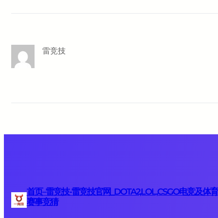
雷竞技
首页–雷竞技-雷竞技官网_DOTA2,LOL,CSGO电竞及体育
赛事竞猜