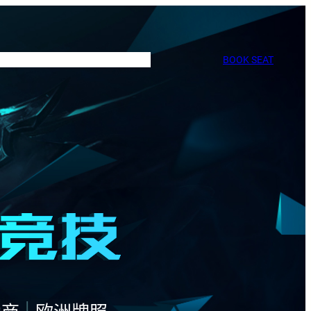
BOOK SEAT