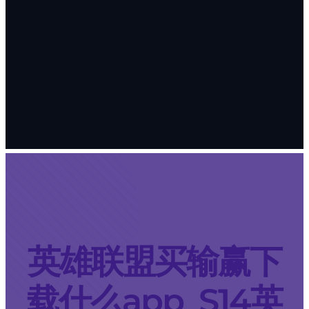
英雄联盟买输赢下
载什么app_S14英