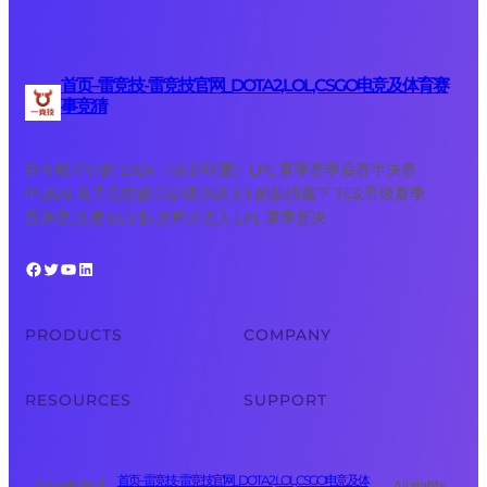
首页–雷竞技-雷竞技官网_DOTA2,LOL,CSGO电竞及体育赛
事竞猜
在今晚举行的 2024 《英雄联盟》LPL 夏季赛季后赛半决赛
中,BLG 电子竞技俱乐部成功以 3:1 的战绩赢下 TES,晋级夏季
赛决赛,这是 BLG 队史首次进入 LPL 夏季赛决
Facebook
Twitter
YouTube
LinkedIn
PRODUCTS
COMPANY
RESOURCES
SUPPORT
首页–雷竞技-雷竞技官网_DOTA2,LOL,CSGO电竞及体
Copyright ©
· All rights