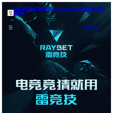
首页–雷竞技-雷竞技官网_DOTA2,LOL,CSGO电竞及体育赛
事竞猜
BOOK SEAT