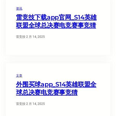
资讯
雷竞技下载app官网_S14英雄
联盟全球总决赛电竞赛事竞猜
雷竞技
·
2 月 14, 2025
文章
外围买球app_S14英雄联盟全
球总决赛电竞赛事竞猜
雷竞技
·
2 月 14, 2025