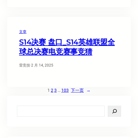
文章
S14决赛 盘口_S14英雄联盟全
球总决赛电竞赛事竞猜
雷竞技
·
2 月 14, 2025
1
2
3
…
103
下一页
→
S
e
a
r
c