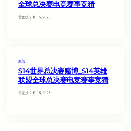
全球总决赛电竞赛事竞猜
雷竞技
·
2 月 15, 2025
新闻
S14世界总决赛赌博_S14英雄
联盟全球总决赛电竞赛事竞猜
雷竞技
·
2 月 15, 2025