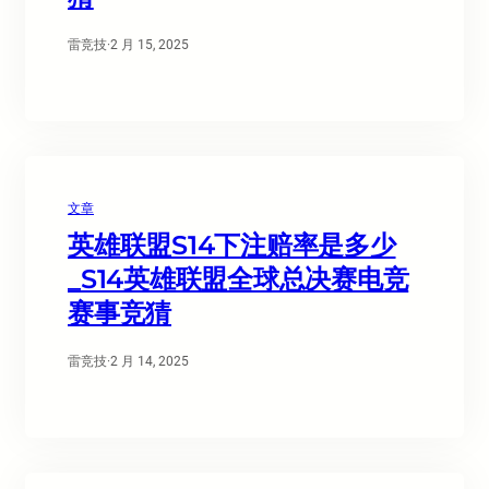
雷竞技
·
2 月 15, 2025
文章
英雄联盟S14下注赔率是多少
_S14英雄联盟全球总决赛电竞
赛事竞猜
雷竞技
·
2 月 14, 2025