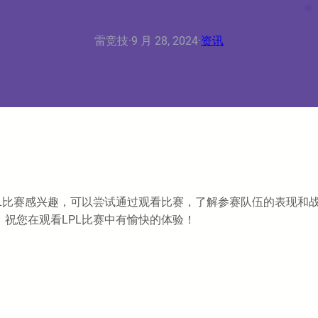
雷竞技
·
9 月 28, 2024
·
资讯
PL比赛感兴趣，可以尝试通过观看比赛，了解参赛队伍的表现和
祝您在观看LPL比赛中有愉快的体验！