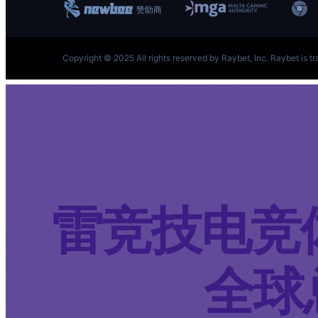
雷竞技电竞
全球