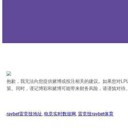
抱歉，我无法向您提供赌博或投注相关的建议。如果您对L
策。同时，谨记博彩和赌博可能带来财务风险，请谨慎对待。
raybet雷竞技地址
, 
电竞实时数据网
, 
雷竞技raybet体育