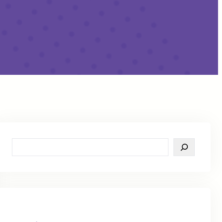
S
e
a
r
c
h