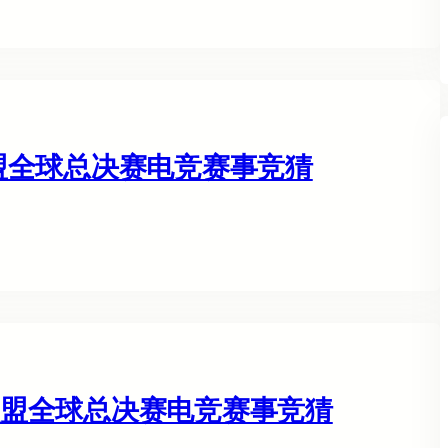
联盟全球总决赛电竞赛事竞猜
雄联盟全球总决赛电竞赛事竞猜