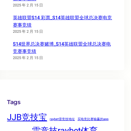
2025 年 2 月 15 日
英雄联盟S14 彩票_S14英雄联盟全球总决赛电竞
赛事竞猜
2025 年 2 月 15 日
S14世界总决赛赌博_S14英雄联盟全球总决赛电
竞赛事竞猜
2025 年 2 月 15 日
Tags
JJB竞技宝
raybet雷竞技地址
买电竞比赛输赢的app
雷竞技raybet体育