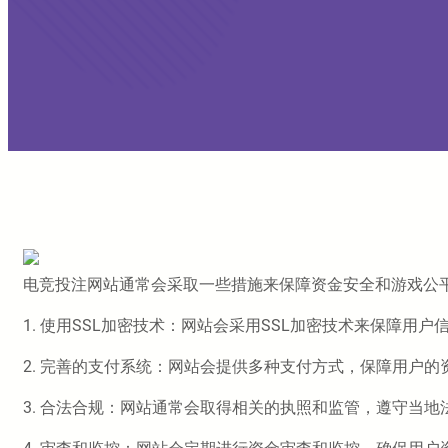
电竞投注网站通常会采取一些措施来保障资金安全和游戏公
1. 使用SSL加密技术：网站会采用SSL加密技术来保障用
2. 完善的支付系统：网站会提供多种支付方式，保障用户
3. 合法合规：网站通常会取得相关的执照和监管，遵守当