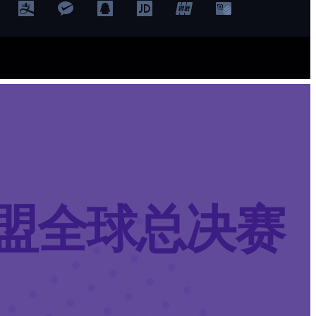
雄联盟全球总决赛