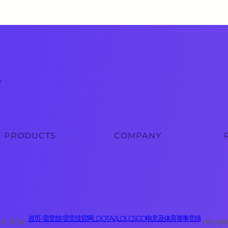
PRODUCTS
COMPANY
首页–雷竞技-雷竞技官网_DOTA2,LOL,CSGO电竞及体育赛事竞猜
 © 2024 ·
· All rig