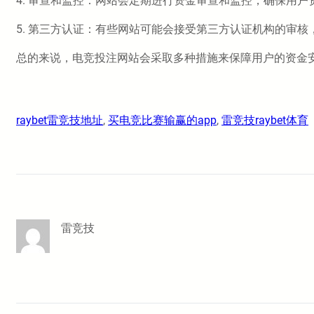
4. 审查和监控：网站会定期进行资金审查和监控，确保用
5. 第三方认证：有些网站可能会接受第三方认证机构的审
总的来说，电竞投注网站会采取多种措施来保障用户的资金
raybet雷竞技地址
, 
买电竞比赛输赢的app
, 
雷竞技raybet体育
雷竞技