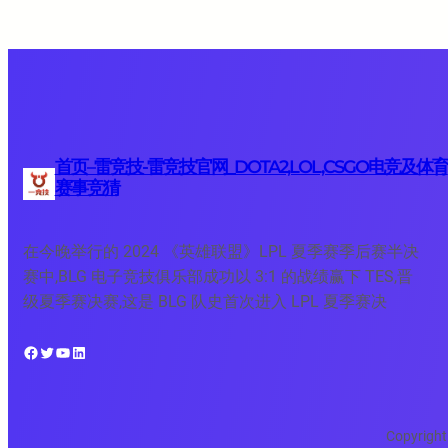
首页–雷竞技-雷竞技官网_DOTA2,LOL,CSGO电竞及体育
赛事竞猜
在今晚举行的 2024 《英雄联盟》LPL 夏季赛季后赛半决
赛中,BLG 电子竞技俱乐部成功以 3:1 的战绩赢下 TES,晋
级夏季赛决赛,这是 BLG 队史首次进入 LPL 夏季赛决
Facebook
Twitter
YouTube
LinkedIn
Copyright