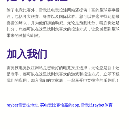
除了电竞比赛外，雷竞技电竞投注网站还提供丰富的足球赛事投
注，包括各大联赛、杯赛以及国际比赛。您可以在这里找到您最
喜爱的球队，并为他们加油助威。无论是预测比分、猜胜负还是
扣分，您都可以在这里找到您喜欢的投注方式，让您感受到足球
带来的激情和刺激。
加入我们
雷竞技电竞投注网站是您最好的电竞投注选择，无论您是新手还
是老手，都可以在这里找到您喜欢的游戏和投注方式。立即下载
我们的应用，加入我们的大家庭，一起享受电竞投注的乐趣吧！
raybet雷竞技地址
, 
买电竞比赛输赢的app
, 
雷竞技raybet体育