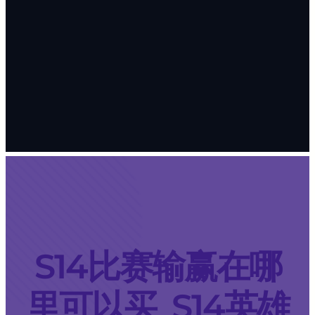
S14比赛输赢在哪
里可以买_S14英雄