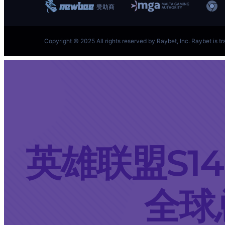
英雄联盟S1
全球