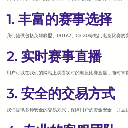
1. 丰富的赛事选择
我们提供包括英雄联盟、DOTA2、CS:GO等热门电竞比
2. 实时赛事直播
用户可以在我们的网站上观看实时的电竞比赛直播，随时掌
3. 安全的交易方式
我们提供多种安全的交易方式，保障用户的资金安全，并且