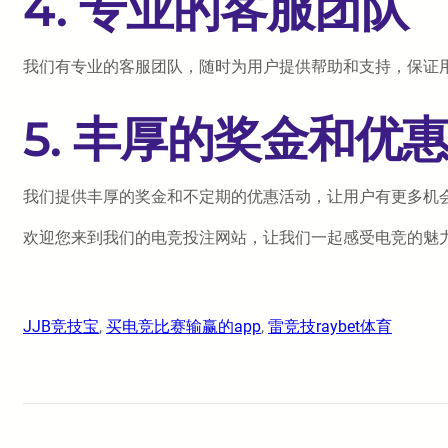
4. 专业的客服团队
我们有专业的客服团队，随时为用户提供帮助和支持，保证
5. 丰厚的奖金和优
我们提供丰厚的奖金和不定期的优惠活动，让用户有更多机
欢迎您来到我们的电竞投注网站，让我们一起感受电竞的魅
JJB竞技宝
, 
买电竞比赛输赢的app
, 
雷竞技raybet体育