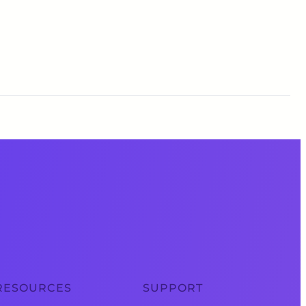
RESOURCES
SUPPORT