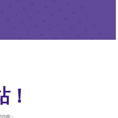
站！
的功能：