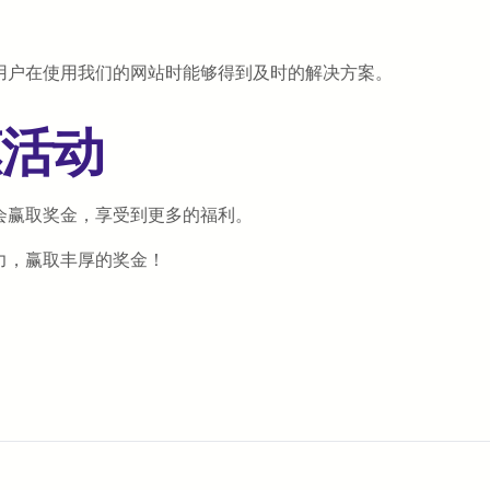
用户在使用我们的网站时能够得到及时的解决方案。
惠活动
会赢取奖金，享受到更多的福利。
力，赢取丰厚的奖金！