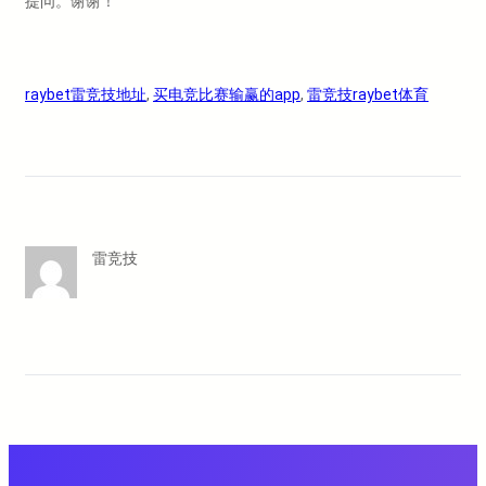
提问。谢谢！
raybet雷竞技地址
, 
买电竞比赛输赢的app
, 
雷竞技raybet体育
雷竞技