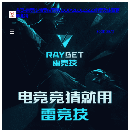
首页–雷竞技-雷竞技官网_DOTA2,LOL,CSGO电竞及体育赛
事竞猜
BOOK SEAT