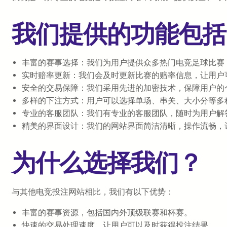
我们提供的功能包括
丰富的赛事选择：我们为用户提供众多热门电竞足球比赛
实时赔率更新：我们会及时更新比赛的赔率信息，让用户
安全的交易保障：我们采用先进的加密技术，保障用户的
多样的下注方式：用户可以选择单场、串关、大小分等多
专业的客服团队：我们有专业的客服团队，随时为用户解
精美的界面设计：我们的网站界面简洁清晰，操作流畅，
为什么选择我们？
与其他电竞投注网站相比，我们有以下优势：
丰富的赛事资源，包括国内外顶级联赛和杯赛。
快速的交易处理速度，让用户可以及时获得投注结果。