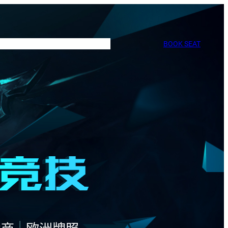
BOOK SEAT