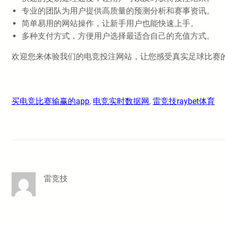
专业的团队为用户提供高质量的预测分析和赛事资讯。
简单易用的网站操作，让新手用户也能快速上手。
多种支付方式，方便用户选择最适合自己的充值方式。
欢迎您来体验我们的电竞投注网站，让您感受真实足球比赛
买电竞比赛输赢的app
, 
电竞实时数据网
, 
雷竞技raybet体育
雷竞技