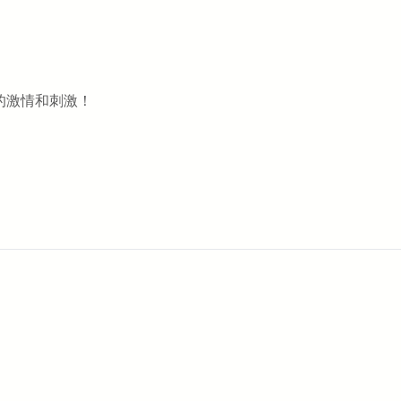
的激情和刺激！