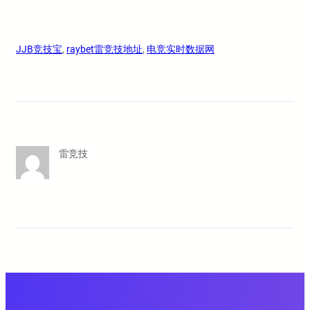
JJB竞技宝
, 
raybet雷竞技地址
, 
电竞实时数据网
雷竞技