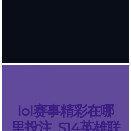
lol赛事精彩在哪
里投注_S14英雄联