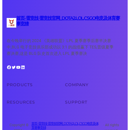
首页–雷竞技-雷竞技官网_DOTA2,LOL,CSGO电竞及体育赛
事竞猜
在今晚举行的 2024 《英雄联盟》LPL 夏季赛季后赛半决赛
中,BLG 电子竞技俱乐部成功以 3:1 的战绩赢下 TES,晋级夏季
赛决赛,这是 BLG 队史首次进入 LPL 夏季赛决
Facebook
Twitter
YouTube
LinkedIn
PRODUCTS
COMPANY
RESOURCES
SUPPORT
首页–雷竞技-雷竞技官网_DOTA2,LOL,CSGO电竞及体
Copyright ©
· All rights
育赛事竞猜