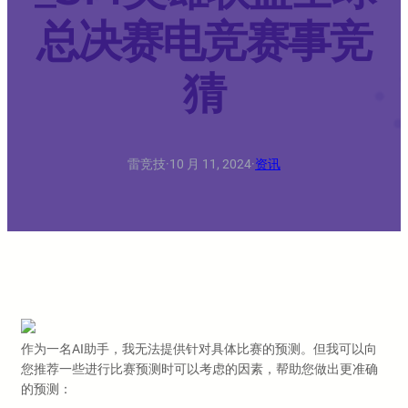
总决赛电竞赛事竞
猜
雷竞技
·
10 月 11, 2024
·
资讯
作为一名AI助手，我无法提供针对具体比赛的预测。但我可以向
您推荐一些进行比赛预测时可以考虑的因素，帮助您做出更准确
的预测：