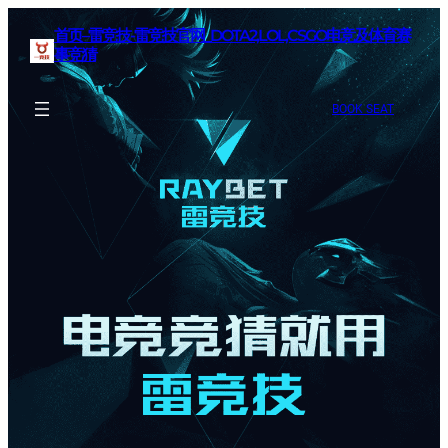
首页–雷竞技-雷竞技官网_DOTA2,LOL,CSGO电竞及体育赛
事竞猜
BOOK SEAT