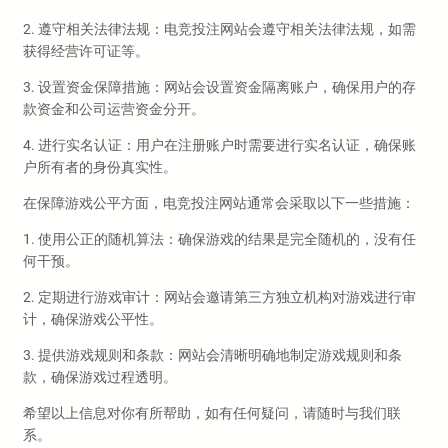
2. 遵守相关法律法规：电竞投注网站会遵守相关法律法规，如需
获得经营许可证等。
3. 设置资金保障措施：网站会设置资金隔离账户，确保用户的存
款资金和公司运营资金分开。
4. 进行实名认证：用户在注册账户时需要进行实名认证，确保账
户所有者的身份真实性。
在保障游戏公平方面，电竞投注网站通常会采取以下一些措施：
1. 使用公正的随机算法：确保游戏的结果是完全随机的，没有任
何干预。
2. 定期进行游戏审计：网站会邀请第三方独立机构对游戏进行审
计，确保游戏公平性。
3. 提供游戏规则和条款：网站会清晰明确地制定游戏规则和条
款，确保游戏过程透明。
希望以上信息对你有所帮助，如有任何疑问，请随时与我们联
系。