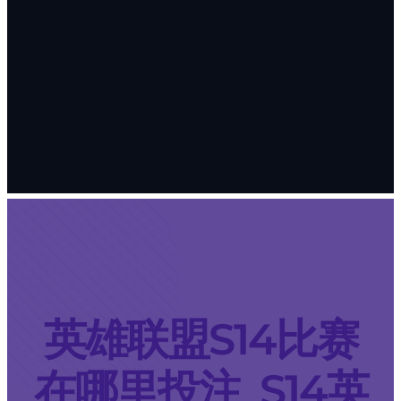
英雄联盟S14比赛
在哪里投注_S14英