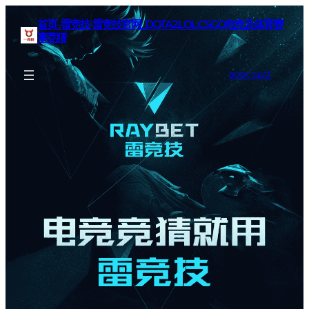
首页–雷竞技-雷竞技官网_DOTA2,LOL,CSGO电竞及体育赛
事竞猜
BOOK SEAT