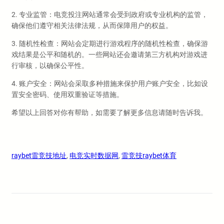
2. 专业监管：电竞投注网站通常会受到政府或专业机构的监管，
确保他们遵守相关法律法规，从而保障用户的权益。
3. 随机性检查：网站会定期进行游戏程序的随机性检查，确保游
戏结果是公平和随机的。一些网站还会邀请第三方机构对游戏进
行审核，以确保公平性。
4. 账户安全：网站会采取多种措施来保护用户账户安全，比如设
置安全密码、使用双重验证等措施。
希望以上回答对你有帮助，如需要了解更多信息请随时告诉我。
raybet雷竞技地址
, 
电竞实时数据网
, 
雷竞技raybet体育