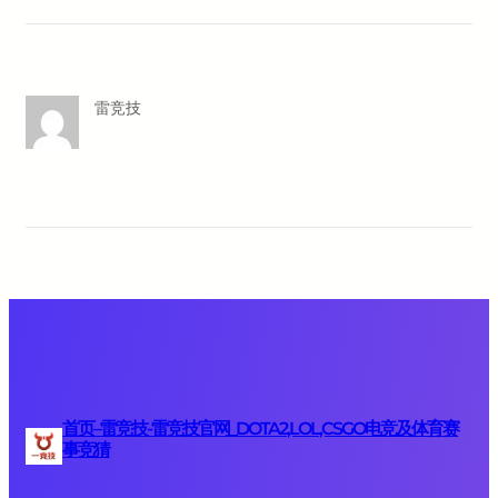
雷竞技
首页–雷竞技-雷竞技官网_DOTA2,LOL,CSGO电竞及体育赛
事竞猜