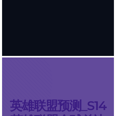
英雄联盟预测_S14