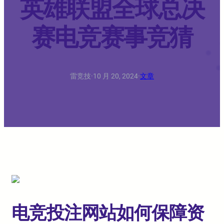
英雄联盟全球总决
赛电竞赛事竞猜
雷竞技
·
10 月 20, 2024
·
文章
电竞投注网站如何保障资