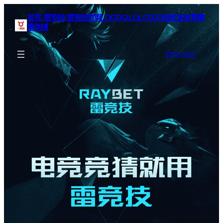
首页–雷竞技-雷竞技官网_DOTA2,LOL,CSGO电竞及体育赛
事竞猜
BOOK SEAT