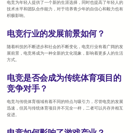
电竞为年轻人提供了一个新的生涯选择，同时也提高了年轻人的
技术水平和团队合作能力，对于培养青少年的自信心和毅力也有
积极影响。
电竞行业的发展前景如何？
随着科技的不断进步和社会的不断变化，电竞行业有着广阔的发
展前景，电竞将成为一种全新的文化现象，影响着更多人的生活
方式。
电竞是否会成为传统体育项目的
竞争对手？
电竞与传统体育领域有着不同的特点与吸引力，尽管电竞的发展
迅速，但其与传统体育项目并不完全一样，二者可以共存并相互
促进。
电竞如何影响了游戏产业？