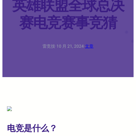
英雄联盟全球总决
赛电竞赛事竞猜
雷竞技
·
10 月 21, 2024
·
文章
电竞是什么？