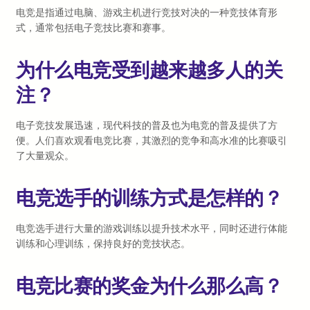
电竞是指通过电脑、游戏主机进行竞技对决的一种竞技体育形
式，通常包括电子竞技比赛和赛事。
为什么电竞受到越来越多人的关
注？
电子竞技发展迅速，现代科技的普及也为电竞的普及提供了方
便。人们喜欢观看电竞比赛，其激烈的竞争和高水准的比赛吸引
了大量观众。
电竞选手的训练方式是怎样的？
电竞选手进行大量的游戏训练以提升技术水平，同时还进行体能
训练和心理训练，保持良好的竞技状态。
电竞比赛的奖金为什么那么高？