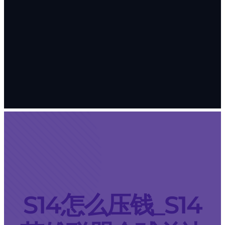
S14怎么压钱_S14