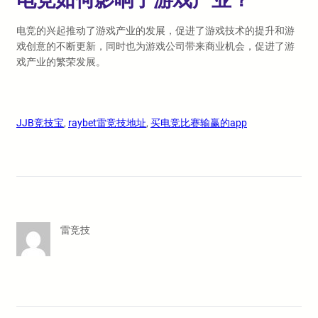
电竞的兴起推动了游戏产业的发展，促进了游戏技术的提升和游
戏创意的不断更新，同时也为游戏公司带来商业机会，促进了游
戏产业的繁荣发展。
JJB竞技宝
, 
raybet雷竞技地址
, 
买电竞比赛输赢的app
雷竞技