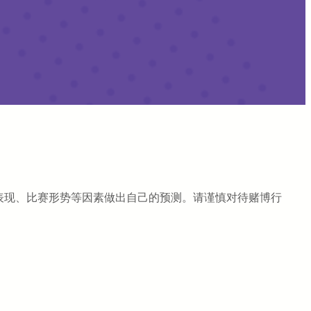
的表现、比赛形势等因素做出自己的预测。请谨慎对待赌博行