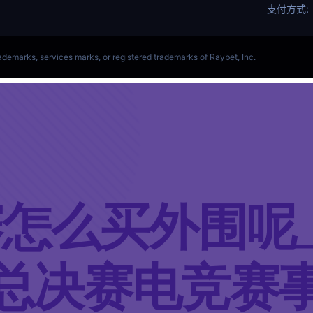
界赛怎么买外围呢
总决赛电竞赛