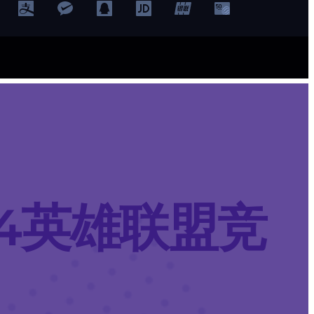
14英雄联盟竞