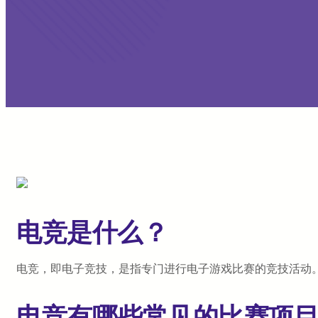
电竞是什么？
电竞，即电子竞技，是指专门进行电子游戏比赛的竞技活动
电竞有哪些常见的比赛项