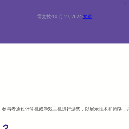
雷竞技
·
10 月 27, 2024
·
文章
。参与者通过计算机或游戏主机进行游戏，以展示技术和策略，
目？