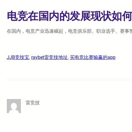
电竞在国内的发展现状如
在国内，电竞产业迅速崛起，电竞俱乐部、职业选手、赛事
JJB竞技宝
, 
raybet雷竞技地址
, 
买电竞比赛输赢的app
雷竞技