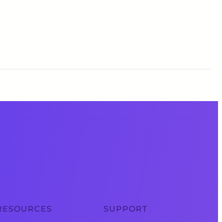
RESOURCES
SUPPORT