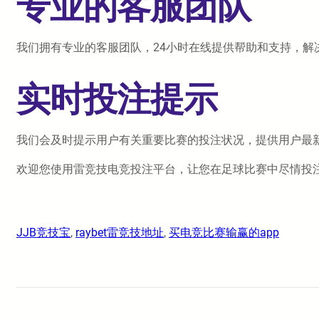
专业的客服团队
我们拥有专业的客服团队，24小时在线提供帮助和支持，解
实时投注提示
我们会及时提示用户有关重要比赛的投注状况，提供用户最
欢迎您使用雷竞技电竞投注平台，让您在足球比赛中尽情投
JJB竞技宝
, 
raybet雷竞技地址
, 
买电竞比赛输赢的app