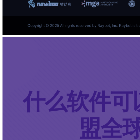
什么软件可
盟全