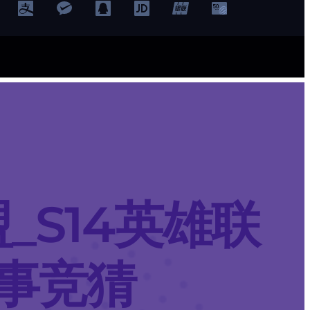
S14英雄联
事竞猜