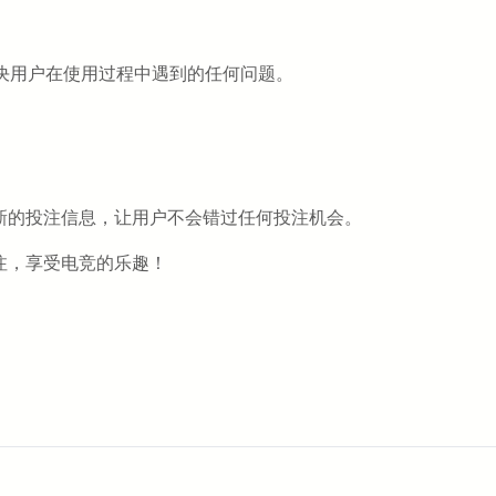
决用户在使用过程中遇到的任何问题。
新的投注信息，让用户不会错过任何投注机会。
注，享受电竞的乐趣！