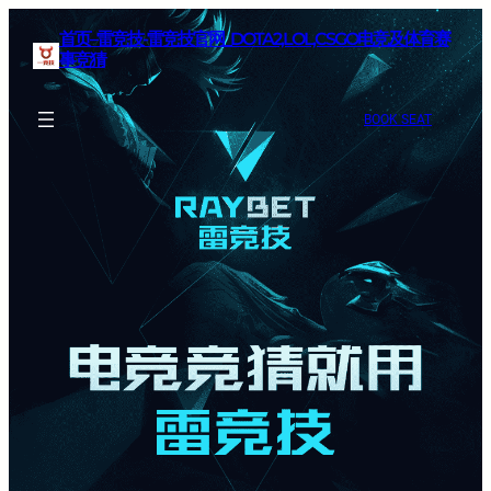
首页–雷竞技-雷竞技官网_DOTA2,LOL,CSGO电竞及体育赛
事竞猜
BOOK SEAT