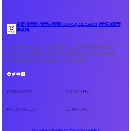
首页–雷竞技-雷竞技官网_DOTA2,LOL,CSGO电竞及体育赛
事竞猜
在今晚举行的 2024 《英雄联盟》LPL 夏季赛季后赛半决赛
中,BLG 电子竞技俱乐部成功以 3:1 的战绩赢下 TES,晋级夏季
赛决赛,这是 BLG 队史首次进入 LPL 夏季赛决
Facebook
Twitter
YouTube
LinkedIn
PRODUCTS
COMPANY
RESOURCES
SUPPORT
首页–雷竞技-雷竞技官网_DOTA2,LOL,CSGO电竞及体