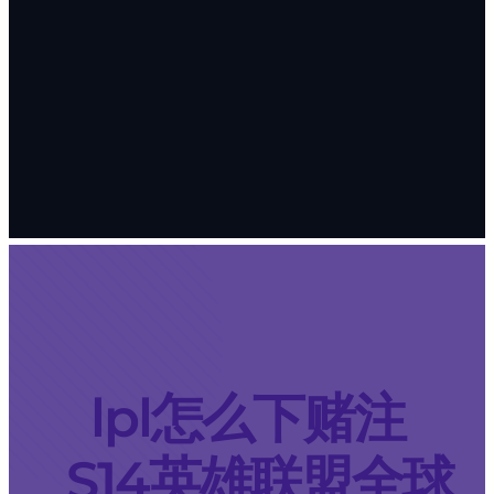
lpl怎么下赌注
_S14英雄联盟全球