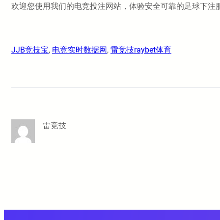
欢迎您使用我们的电竞投注网站，体验安全可靠的足球下注
JJB竞技宝
, 
电竞实时数据网
, 
雷竞技raybet体育
雷竞技