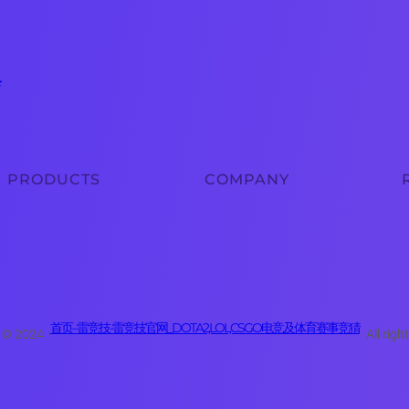
PRODUCTS
COMPANY
首页–雷竞技-雷竞技官网_DOTA2,LOL,CSGO电竞及体育赛事竞猜
 © 2024 ·
· All rig