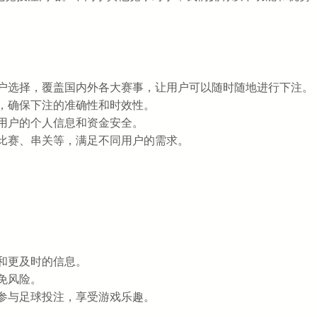
户选择，覆盖国内外各大赛事，让用户可以随时随地进行下注。
，确保下注的准确性和时效性。
用户的个人信息和资金安全。
比赛、串关等，满足不同用户的需求。
和更及时的信息。
免风险。
参与足球投注，享受游戏乐趣。