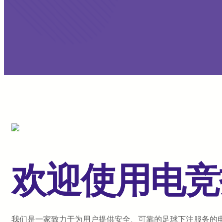
欢迎使用电竞
我们是一家致力于为用户提供安全、可靠的足球下注服务的