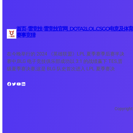
首页–雷竞技-雷竞技官网_DOTA2,LOL,CSGO电竞及体育
赛事竞猜
在今晚举行的 2024 《英雄联盟》LPL 夏季赛季后赛半决
赛中,BLG 电子竞技俱乐部成功以 3:1 的战绩赢下 TES,晋
级夏季赛决赛,这是 BLG 队史首次进入 LPL 夏季赛决
Facebook
Twitter
YouTube
LinkedIn
Copyright